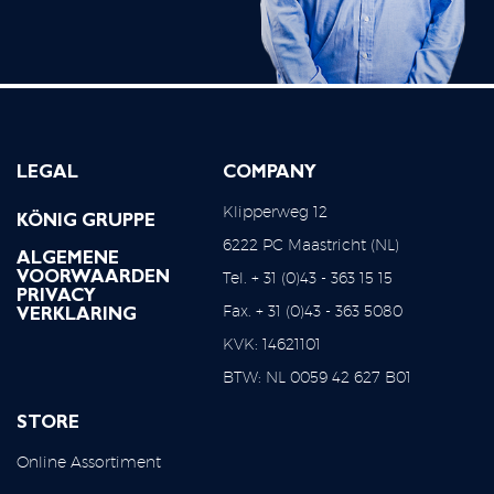
LEGAL
COMPANY
Klipperweg 12
KÖNIG GRUPPE
6222 PC Maastricht (NL)
ALGEMENE
Tel. + 31 (0)43 - 363 15 15
VOORWAARDEN
PRIVACY
Fax. + 31 (0)43 - 363 5080
VERKLARING
KVK: 14621101
BTW: NL 0059 42 627 B01
STORE
Online Assortiment