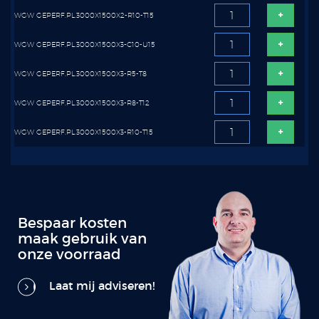
WGW GEPERF.PL.3000X1500X2-R10-T15
WGW GEPERF.PL.3000X1500X3-C10-U15
WGW GEPERF.PL.3000X1500X3-R5-T8
WGW GEPERF.PL.3000X1500X3-R8-T12
WGW GEPERF.PL.3000X1500X3-R10-T15
Bespaar kosten
maak gebruik van
onze voorraad
Laat mij adviseren!