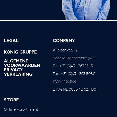
LEGAL
COMPANY
Klipperweg 12
KÖNIG GRUPPE
6222 PC Maastricht (NL)
ALGEMENE
Tel. + 31 (0)43 - 363 15 15
VOORWAARDEN
PRIVACY
Fax. + 31 (0)43 - 363 5080
VERKLARING
KVK: 14621101
BTW: NL 0059 42 627 B01
STORE
Online Assortiment