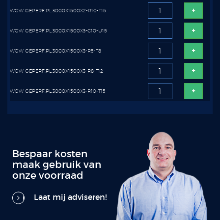
WGW GEPERF.PL.3000X1500X2-R10-T15
WGW GEPERF.PL.3000X1500X3-C10-U15
WGW GEPERF.PL.3000X1500X3-R5-T8
WGW GEPERF.PL.3000X1500X3-R8-T12
WGW GEPERF.PL.3000X1500X3-R10-T15
Bespaar kosten
maak gebruik van
onze voorraad
Laat mij adviseren!